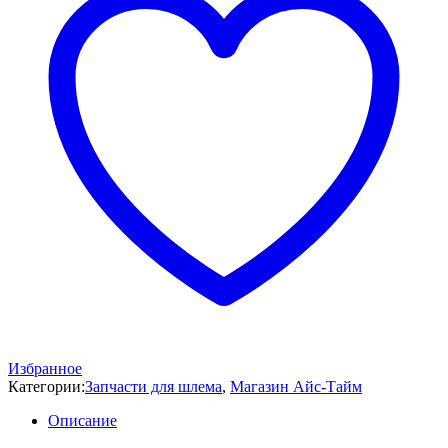
(пара)
(White)
Избранное
Категории:
Запчасти для шлема
,
Магазин Айс-Тайм
Описание