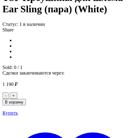
Ear Sling (пара) (White)
Статус:
1 в наличии
Share
Sold:
0
/
1
Сделки заканчиваются через:
1 190
₽
Количество
товара
В корзину
TSP
Проушины
Купить
для
шлема
Ear
Sling