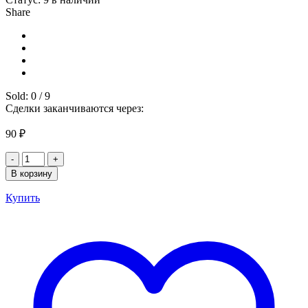
Share
Sold:
0
/
9
Сделки заканчиваются через:
90
₽
Количество
товара
В корзину
Пластиковая
застежка
Купить
для
ремешка
шлема
игрока
G&PWHT
1
шт